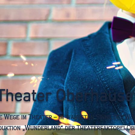
Theater Oberhause
 Wege im Theater – im wahrsten Sinne des Wor
duktion „Wunderland“ der Theaterfaktorei O