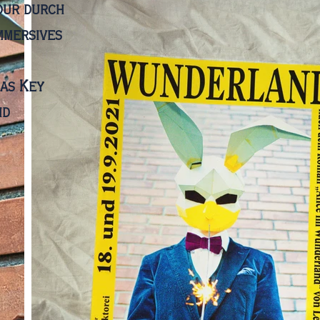
our durch
mmersives
as Key
nd