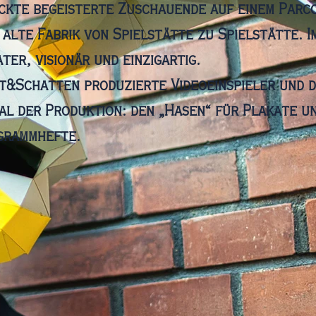
ickte begeisterte Zuschauende auf einem Parc
 alte Fabrik von Spielstätte zu Spielstätte. I
ter, visionär und einzigartig.
t&Schatten produzierte Videoeinspieler und d
al der Produktion: den „Hasen“ für Plakate u
grammhefte.