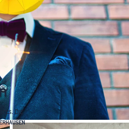
n
tes. Die
berhausen