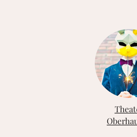
Theat
Oberha