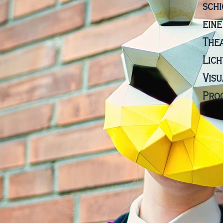
sch
eine
Thea
Lich
Visu
Pro