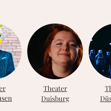
er
Theater
T
usen
Duisburg
Düs